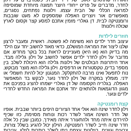
לחדר, מדברים על פריט ייחודי היוצר תמונה מיוחדת שמוסיפה
למראה הכללי של הבית עצמו. וילונות נפתחים, נסגרים,
מאפשרים אור ויוצרים האפלה שמספקים לא מעט שובבות
ורומנטיקה לבית. דן גאלרי מזמין אתכם למסע קצר וקסום לארץ
שכולה וילונות!
חוזרים לילדות
עיצוב חדר ילדים הוא משימה לא פשוטה. ראשית, ומעבר לרצון
שלנו ליצור את המראה המושלם, כדאי מאוד לחשוב יחד עם הילד
מה בדיוק הוא (או היא) מעוניינים לראות בכל בוקר מחדש. אם
מדובר על וילון לחדר ילדים אפשר לחשוב על וילון גלילה מבד.
אחד היתרונות הבולטים של וילונות גלילה הוא היכולת לשלב בין
מספר בדים, טקסטורות או הדפסים. וילון גלילה הוא מוצר מבוקש,
נוח לתפעול ואינו מרבה להתקלקל. המנגנון יכול להיות חשמלי או
ידני. מומלץ במקרה של וילון לחדר נוער, לבקש בד המאפשר
האפלה. בגלריה הקסומה של דן גאלרי ישמחו להציג בפניכם את
מגוון הדוגמאות ולהתאים יחד אתכם את המראה החדש לחדרי
ילדים ונוער.
קצת רומנטיקה
וילון לחדר שינה הוא אולי אחד הציורים היפים ביותר שבבית. אופיו
של חדר השינה אמור לשדר רכות ונוחות מסוימת, כזו שכיף
להירדם איתה מחד ולהתעורר איתה מאידך. כמובן שבין כל אלה
חדר שינה חייב לשדר רומנטיקה. הוילון יכול להגיע בשלל צורות,
צבעים וגוונים. בוילונות עצמם ניתן לשלב כותרות לוילון, עניבות