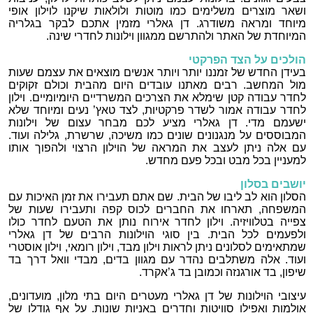
ושאר מוצרים משלימים כמו מוטות ולולאות שיקנו לוילון אופי
מיוחד ומראה משודרג. דן גאלרי מזמין אתכם לבקר בגלריה
המיוחדת של האתר ולהתרשם ממגוון וילונות לחדרי שינה.
הולכים על הצד הפרקטי
בעידן החדש של זמננו יותר ויותר אנשים מוצאים את עצמם שעות
מול המחשב. רבים מאתנו עובדים היום מהבית וכולם זקוקים
לחדר עבודה קטן שימלא את הצרכים המשרדיים היומיומיים. וילון
לחדר עבודה אמור לשדר פרקטיות, לצד טאץ’ נעים ומיוחד שלא
ישעמם מדי. דן גאלרי מציע לכם מבחר עצום של וילונות
המבוססים על מנגנונים שונים כמו משיכה, שרשרת, גלילה ועוד.
עם אלה ניתן לעצב את המראה של הוילון הרצוי ולהפוך אותו
למעניין בכל מבט ובכל פעם מחדש.
יושבים בסלון
הסלון הוא לב ליבו של הבית. שם אתם תעבירו את זמן האיכות עם
המשפחה, תארחו את החברים לכוס קפה ותעבירו שעות של
צפייה בטלוויזיה. וילון לחדר אירוח נותן את הטעם לחדר כולו
ולפעמים לכל הבית. בין סוגי הוילונות הרבים של דן גאלרי
שמתאימים לסלונים ניתן לראות וילון מבד, וילון רומאי, וילון אוסטרי
ועוד. אלה משתלבים נהדר עם מגוון בדים, מבדי וואל דרך בד
שיפון, בד אורגנזה וכמובן בד ג’אקרד.
עיצובי הוילונות של דן גאלרי מעטרים היום בתי מלון, מועדונים,
אולמות ואפילו סוויטות וחדרים באניות שונות. על אף גודלו של