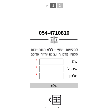
►
1
2
054-4710810
*
שם
*
אימייל
*
טלפון