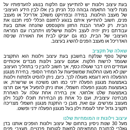
בעת עיצוב וילונות יש להתייעץ עם הלקוח בנוגע להעדפותיו על
מנת ליצור התאמה גבוהה ככל הניתן בין אלו לבין הידע העיצובי
של מעצב הוילונות. במידה ובפרויקט משולב אדריכל או מעצב
פנים, חשוב להתייעץ איתם בנוגע לחזונם הכללי לפיו תכננו את
הבית. רק לאחר הבנת החזון והקונספט שהנחה אותם בעת
עבודתם ניתן יהיה לעצב וילונות שישלימו ויתחברו עם המראה
העיצובי של הבית, כמו גם יעניקו לבית את האווירה שניסה
האדריכל או מעצב הפנים להשיג בעיצוב.
שאלה של תקציב
שיקול נוסף שנלקח בחשבון בעת עיצוב וילונות הוא התקציב
שעומד לרשות הלקוח. אמנם עיצוב וילונות מבדים איכותיים
ועמידים הינו דבר שעולה כסף, אך חשוב להבין כי בתהליך העיצוב
ישנן לא מעט החלטות שמשפיעות על המחיר הסופי. בחירת מנגנון
ההפעלה היא דוגמא מעולה לכך. כיום, ניתן להסיט ולפתוח וילונות
באמצעות מנגנון הפעלה ידני כמו חוט משיכה או שרשרת, או
באמצעות מנגנון הפעלה חשמלי, אותו ניתן להפעיל אף אם תרצו
באמצעות שלט אלחוטי. אין בחירה אחת עולה על האחרת
מבחינה עיצובית, ועם כל אחת מן הבחירות תוכלו לקבל וילון
מעוצב ומרשים. עם זאת, מובן כי התקנת מנגנון חשמלי מצריכה
תקציב גדול יותר לעומת וילון בעל מנגנון הפעלה ידני ופשוט.
עיצוב וילונות זו המומחיות שלנו
מעל 30 שנות ניסיון בתחום של עיצוב וילונות הופכים אותנו בדן
גאלרי לכתובת המתאימה למאות לקוחות פרטיים, מעצבי פנים