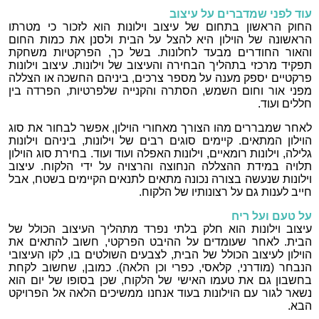
עוד לפני שמדברים על עיצוב
החוק הראשון בתחום של עיצוב וילונות הוא לזכור כי מטרתו
הראשונה של הוילון היא להצל על הבית ולסנן את כמות החום
והאור החודרים מבעד לחלונות. בשל כך, הפרקטיות משחקת
תפקיד מרכזי בתהליך הבחירה והעיצוב של וילונות. עיצוב וילונות
פרקטיים יספק מענה על מספר צרכים, ביניהם החשכה או הצללה
מפני אור וחום השמש, הסתרה והקנייה שלפרטיות, הפרדה בין
חללים ועוד.
לאחר שמבררים מהו הצורך מאחורי הוילון, אפשר לבחור את סוג
הוילון המתאים. קיימים סוגים רבים של וילונות, ביניהם וילונות
גלילה, וילונות רומאיים, וילונות האפלה ועוד ועוד. בחירת סוג הוילון
תלויה במידת ההצללה הנחוצה והרצויה על ידי הלקוח. עיצוב
וילונות שנעשה בצורה נכונה מתאים לתנאים הקיימים בשטח, אבל
חייב לענות גם על רצונותיו של הלקוח.
על טעם ועל ריח
עיצוב וילונות הוא חלק בלתי נפרד מתהליך העיצוב הכולל של
הבית. לאחר שעומדים על ההיבט הפרקטי, חשוב להתאים את
הוילון לעיצוב הכולל של הבית, לצבעים השולטים בו, לקו העיצובי
הנבחר (מודרני, קלאסי, כפרי וכן הלאה). כמובן, שחשוב לקחת
בחשבון גם את טעמו האישי של הלקוח, שכן בסופו של יום הוא
נשאר לגור עם הוילונות בעוד אנחנו ממשיכים הלאה אל הפרויקט
הבא.