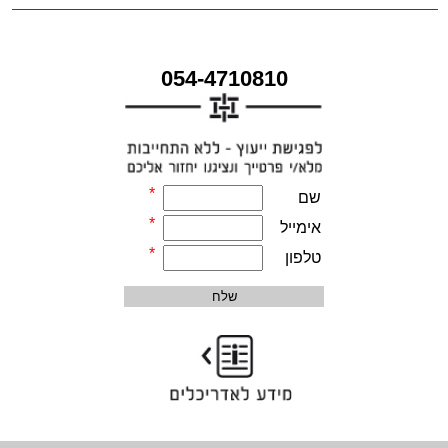
054-4710810
*
שם
*
אימייל
*
טלפון