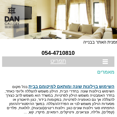
מנית האתר בבנייה
054-4710810
תפריט
מאמרים
השימוש בוילונות שונה ומותאם למיקומם בבית
בכל מקום
השימוש בוילונות שונה: בחדרי הבית, הוילון משמש להצללה וליופי כאחד,
בחדר האמבטיה משמש הוילון לפרטיות, במשרד הוא משמש לרוב כצורך
להצללה אך גם כאופציה לפרטיות, במקומות בידור, כגון תיאטרון או
מסעדות הוילון משמש לנוי או הפרדה/הצללה. במשך ההיסטוריה/הזמן
התפתחו סוגי וילונות שונים כגון; וילונות רינגים(טבעות), לולאות, פלדים
(קפלים), גלילה, ונציאנים, ורטיקלים, רומאים, מיקדו, קש, ...